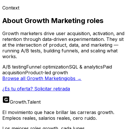
Context
About
Growth Marketing
roles
Growth marketers drive user acquisition, activation, and
retention through data-driven experimentation. They sit
at the intersection of product, data, and marketing —
running A/B tests, building funnels, and scaling what
works.
A/B testing
Funnel optimization
SQL & analytics
Paid
acquisition
Product-led growth
Browse all
Growth Marketing
jobs →
¿Es tu oferta? Solicitar retirada
Growth
.
Talent
El movimiento que hace brillar las carreras growth.
Empleos reales, salarios reales, cero ruido.
Los mejores roles growth, cada lunes