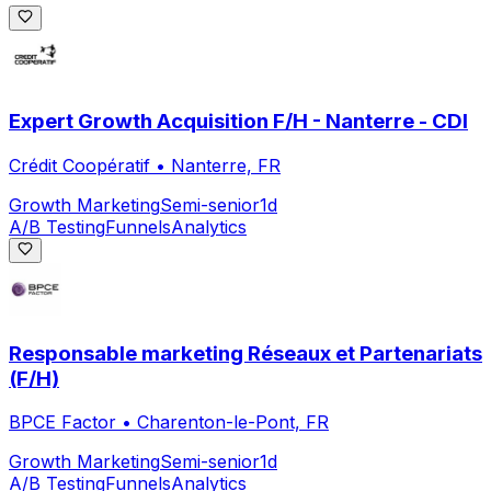
Expert Growth Acquisition F/H - Nanterre - CDI
Crédit Coopératif
•
Nanterre, FR
Growth Marketing
Semi-senior
1d
A/B Testing
Funnels
Analytics
Responsable marketing Réseaux et Partenariats
(F/H)
BPCE Factor
•
Charenton-le-Pont, FR
Growth Marketing
Semi-senior
1d
A/B Testing
Funnels
Analytics