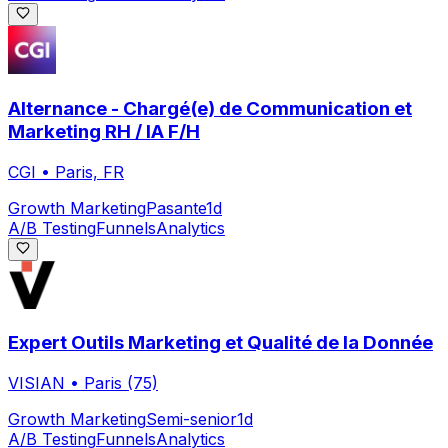
Alternance - Chargé(e) de Communication et
Marketing RH / IA F/H
CGI
•
Paris, FR
Growth Marketing
Pasante
1d
A/B Testing
Funnels
Analytics
Expert Outils Marketing et Qualité de la Donnée
VISIAN
•
Paris (75)
Growth Marketing
Semi-senior
1d
A/B Testing
Funnels
Analytics