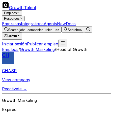
Growth
.
Talent
Empleos
Resources
Empresas
Integrations
Agents
New
Docs
Search jobs, companies, roles...
⌘K
Search
⌘K
🌎
LatAm
Iniciar sesión
Publicar empleo
Empleos
/
Growth Marketing
/
Head of Growth
CH
CHASR
View company
Reactivate →
Growth Marketing
Expired