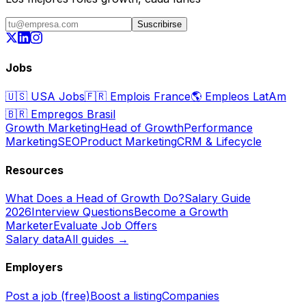
Suscribirse
Jobs
🇺🇸
USA Jobs
🇫🇷
Emplois France
🌎
Empleos LatAm
🇧🇷
Empregos Brasil
Growth Marketing
Head of Growth
Performance
Marketing
SEO
Product Marketing
CRM & Lifecycle
Resources
What Does a Head of Growth Do?
Salary Guide
2026
Interview Questions
Become a Growth
Marketer
Evaluate Job Offers
Salary data
All guides →
Employers
Post a job (free)
Boost a listing
Companies