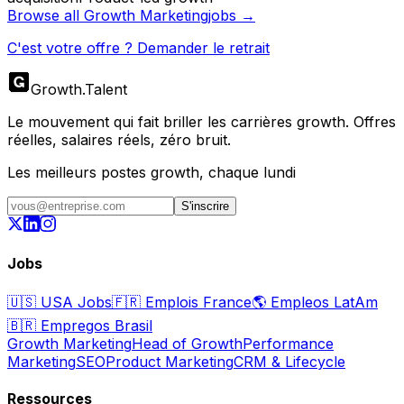
Browse all
Growth Marketing
jobs →
C'est votre offre ? Demander le retrait
Growth
.
Talent
Le mouvement qui fait briller les carrières growth. Offres
réelles, salaires réels, zéro bruit.
Les meilleurs postes growth, chaque lundi
S'inscrire
Jobs
🇺🇸
USA Jobs
🇫🇷
Emplois France
🌎
Empleos LatAm
🇧🇷
Empregos Brasil
Growth Marketing
Head of Growth
Performance
Marketing
SEO
Product Marketing
CRM & Lifecycle
Ressources