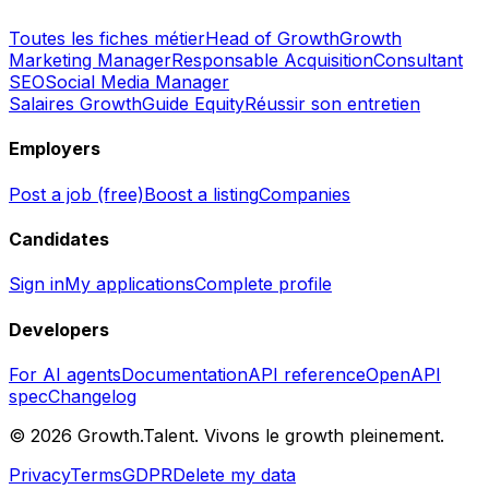
Toutes les fiches métier
Head of Growth
Growth
Marketing Manager
Responsable Acquisition
Consultant
SEO
Social Media Manager
Salaires Growth
Guide Equity
Réussir son entretien
Employers
Post a job (free)
Boost a listing
Companies
Candidates
Sign in
My applications
Complete profile
Developers
For AI agents
Documentation
API reference
OpenAPI
spec
Changelog
©
2026
Growth.Talent.
Vivons le growth pleinement.
Privacy
Terms
GDPR
Delete my data