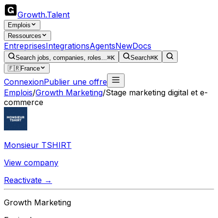
Growth
.
Talent
Emplois
Ressources
Entreprises
Integrations
Agents
New
Docs
Search jobs, companies, roles...
⌘K
Search
⌘K
🇫🇷
France
Connexion
Publier une offre
Emplois
/
Growth Marketing
/
Stage marketing digital et e-
commerce
Monsieur TSHIRT
View company
Reactivate →
Growth Marketing