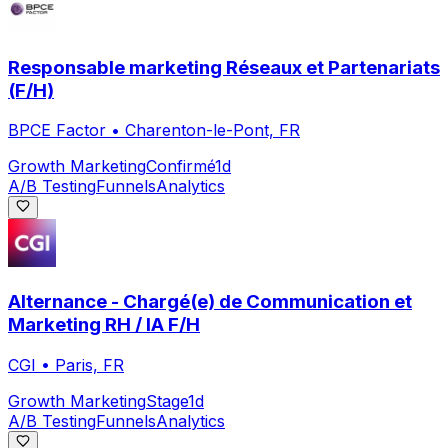
Responsable marketing Réseaux et Partenariats
(F/H)
BPCE Factor
•
Charenton-le-Pont, FR
Growth Marketing
Confirmé
1d
A/B Testing
Funnels
Analytics
Alternance - Chargé(e) de Communication et
Marketing RH / IA F/H
CGI
•
Paris, FR
Growth Marketing
Stage
1d
A/B Testing
Funnels
Analytics