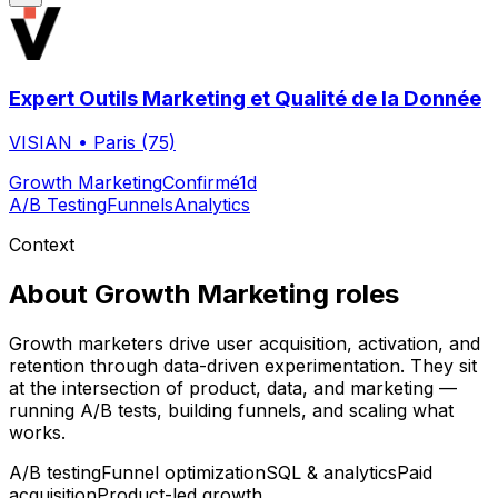
Expert Outils Marketing et Qualité de la Donnée
VISIAN
•
Paris (75)
Growth Marketing
Confirmé
1d
A/B Testing
Funnels
Analytics
Context
About
Growth Marketing
roles
Growth marketers drive user acquisition, activation, and
retention through data-driven experimentation. They sit
at the intersection of product, data, and marketing —
running A/B tests, building funnels, and scaling what
works.
A/B testing
Funnel optimization
SQL & analytics
Paid
acquisition
Product-led growth